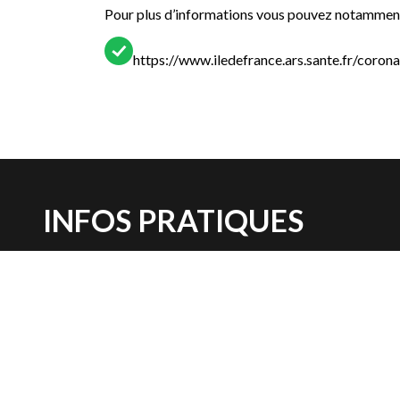
Pour plus d’informations vous pouvez notamment v
https://www.iledefrance.ars.sante.fr/coron
INFOS PRATIQUES
Rue André Malraux, 95380 Louvres