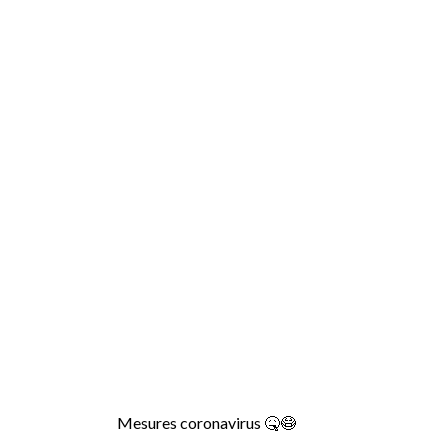
Mesures coronavirus
🤒
😷